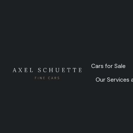
Reiseem
Cars for Sale
Cars for Sale
Our Services
Our Services