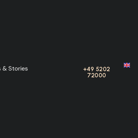
ässe und
 & Stories
 & Stories
+49 5202
+49 5202
72000
72000