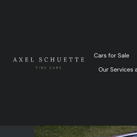
Drei BMW
Cars for Sale
Cars for Sale
Our Services
Our Services