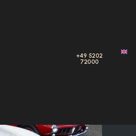
inghausen
+49 5202
+49 5202
72000
72000