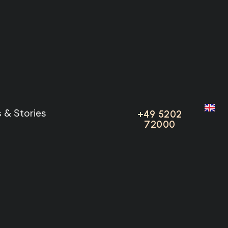
cedes-Benz
 & Stories
 & Stories
+49 5202
+49 5202
72000
72000