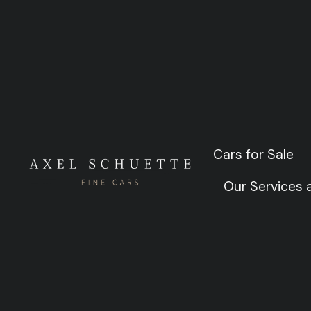
Recently 
Cars for Sale
Cars for Sale
Our Services
Our Services