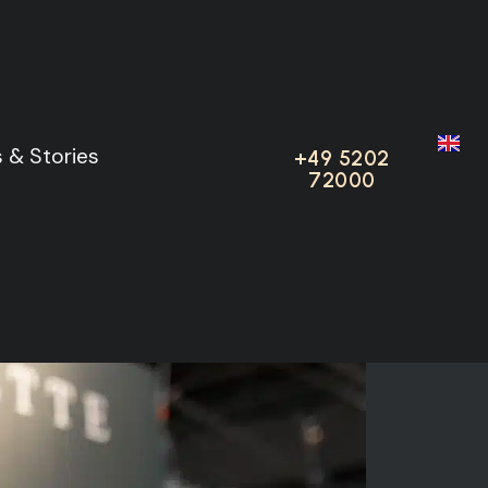
 2025 IN
 & Stories
 & Stories
+49 5202
+49 5202
72000
72000