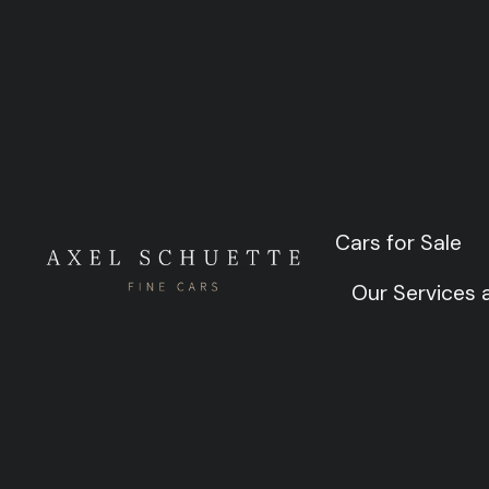
202
Cars for Sale
Cars for Sale
Our Services
Our Services