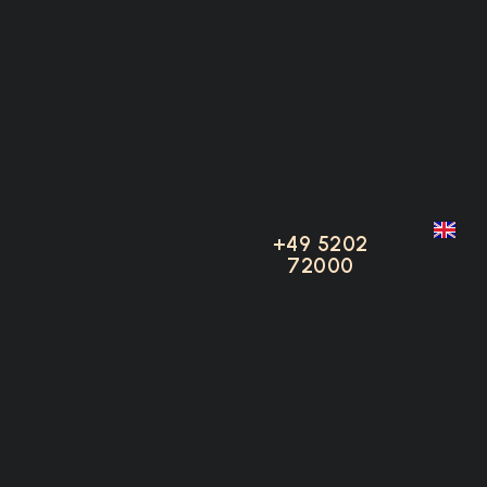
ns …
+49 5202
+49 5202
72000
72000