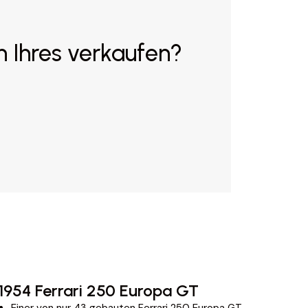
n Ihres verkaufen?
1954 Ferrari 250 Europa GT
2
Einer von nur 43 gebauten Ferrari 250 Europa GT