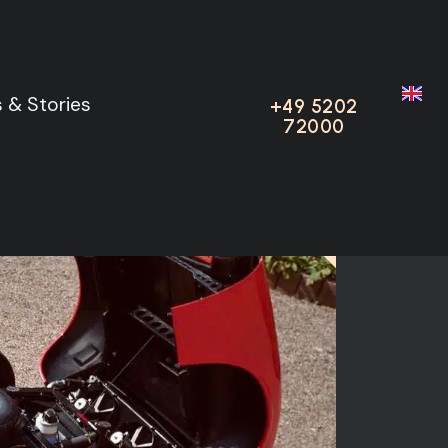
V
 & Stories
 & Stories
+49 5202
+49 5202
72000
72000