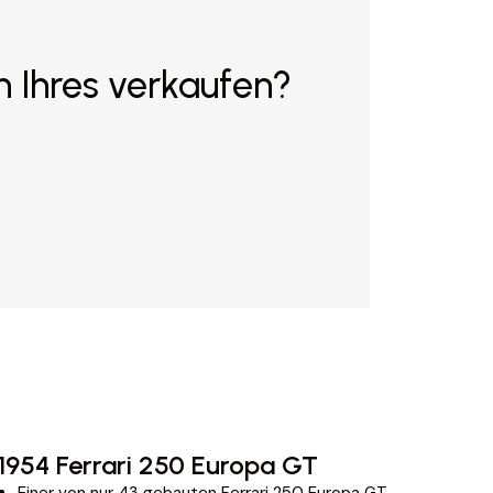
n Ihres verkaufen?
1954 Ferrari 250 Europa GT
2
Einer von nur 43 gebauten Ferrari 250 Europa GT