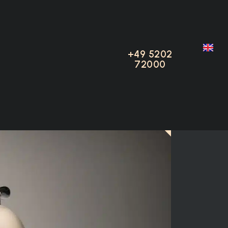
eedster
+49 5202
+49 5202
72000
72000