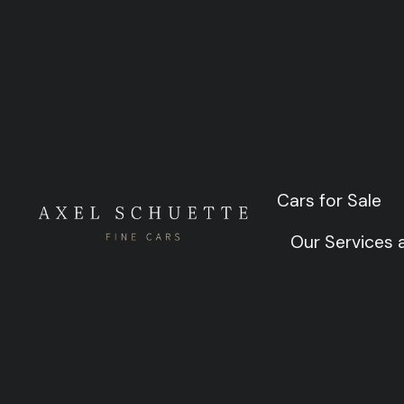
„100 y
Con
Cars for Sale
Cars for Sale
Our Services
Our Services