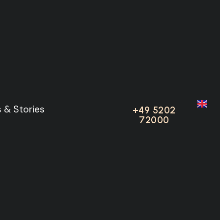
e Beach
iert
 & Stories
 & Stories
+49 5202
+49 5202
72000
72000