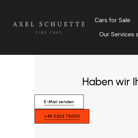
Gründu
Cars for Sale
Cars for Sale
Our Services
Our Services
Zurück zu allen Fahrzeugen
Haben wir I
E-Mail senden
+49 5202 72000