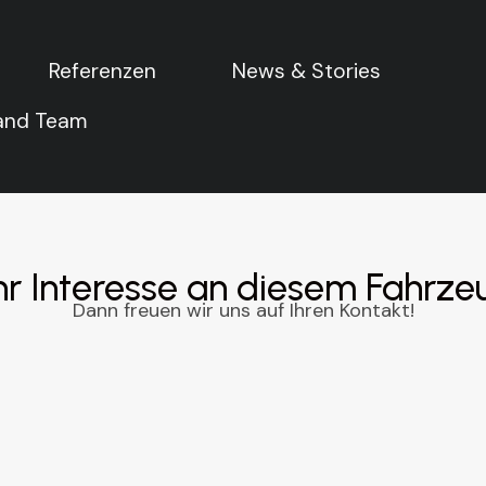
ng von Axel Schuette Fi
Referenzen
Referenzen
News & Stories
News & Stories
07.AUG. 2026
 and Team
 and Team
hr Interesse an diesem Fahrz
Dann freuen wir uns auf Ihren Kontakt!