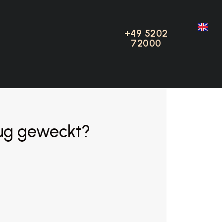
ne Cars
+49 5202
+49 5202
72000
72000
eug geweckt?